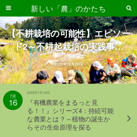
新しい「農」のかたち
【不耕栽培の可能性】エピソー
ド2～不耕起栽培の実践事例
①★大阪の学習塾が営む「農業
2022年12月29日
塾」から～
2022年7月16日
7月
16
『有機農業をまるっと見
る！！』シリーズ4：持続可能
な農業とは？～植物の誕生か
らその生命原理を探る