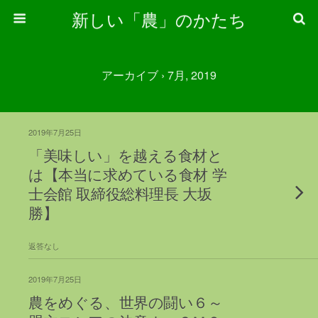
新しい「農」のかたち
アーカイブ › 7月, 2019
2019年7月25日
「美味しい」を越える食材と
は【本当に求めている食材 学
士会館 取締役総料理長 大坂
勝】
返答なし
2019年7月25日
農をめぐる、世界の闘い６～