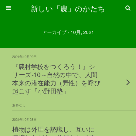
新しい「農」のかたち
アーカイブ › 10月, 2021
2021年10月29日
『農村学校をつくろう！』シ
リーズ-10～自然の中で、人間
本来の潜在能力（野性）を呼び
起こす「小野田塾」
返答なし
2021年10月28日
植物は外圧を認識し、互いに