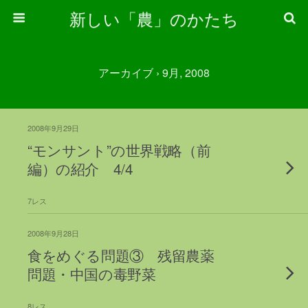
新しい「農」のかたち
アーカイブ › 9月, 2008
2008年9月29日
“モンサント”の世界戦略（前
編）の紹介 4/4
7レス
2008年9月28日
食をめぐる問題③ 残留農薬
問題・中国の毒野菜
8レス