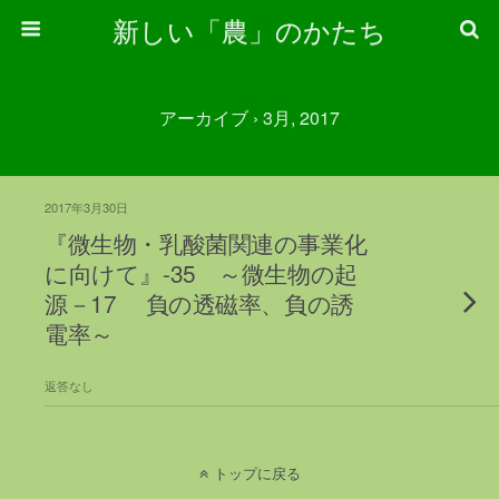
新しい「農」のかたち
アーカイブ › 3月, 2017
2017年3月30日
『微生物・乳酸菌関連の事業化
に向けて』-35 ～微生物の起
源－17 負の透磁率、負の誘
電率～
返答なし
トップに戻る