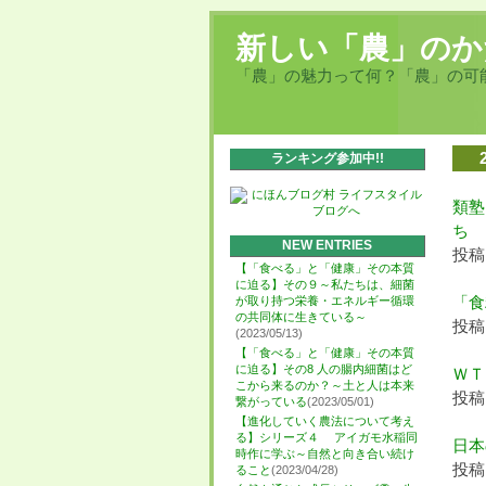
新しい「農」のか
「農」の魅力って何？「農」の可
ランキング参加中!!
類塾
ち
NEW ENTRIES
投稿日
【「食べる」と「健康」その本質
に迫る】その９～私たちは、細菌
「食
が取り持つ栄養・エネルギー循環
の共同体に生きている～
投稿日
(2023/05/13)
【「食べる」と「健康」その本質
に迫る】その8 人の腸内細菌はど
ＷＴ
こから来るのか？～土と人は本来
投稿日
繋がっている
(2023/05/01)
【進化していく農法について考え
る】シリーズ４ アイガモ水稲同
日本
時作に学ぶ～自然と向き合い続け
投稿日
ること
(2023/04/28)