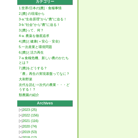
カテゴリー
1.世界/日本の[農]・食糧事情
2.[農] の現場から
3-a.“生命原理”から“農”に迫る！
3-b.“社会”から“農”に迫る！
3.[農]って、何？
4-a. 農薬を徹底追求
4.[農]と健康(＝安心・安全)
5.一次産業と環境問題
6.[農]と活力再生
7-a.食糧危機、新しい農のかたち
とは？
7.[農]をどうする？
「農」再生の実現基盤ってなに？
大和野菜
次代を読む⇒次代の農業・・・ど
うする！？
類農園の紹介
Archives
[+]
2023
(25)
[+]
2022
(156)
[+]
2021
(116)
[+]
2020
(74)
[+]
2019
(53)
[+]
2018
(12)