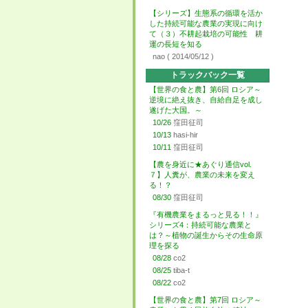
【シリーズ】生態系の循環を活か
した持続可能な農業の実現に向け
て（３）不耕起栽培の可能性 耕
運の長短を知る
nao
( 2014/05/12 )
トラックバック一覧
【世界の食と農】第6回 ロシア～
逆境に絶え抜き、自給自足を成し
遂げた大国。～
10/26
窪田征司
10/13
hasi-hir
10/11
窪田征司
【農を身近に★あぐり通信vol.
７】人糞が、農業の未来を変え
る！？
08/30
窪田征司
『有機農業をまるっと見る！！』
シリーズ4：持続可能な農業と
は？～植物の誕生からその生命原
理を探る
08/28
co2
08/25
tiba-t
08/22
co2
【世界の食と農】第7回 ロシア～