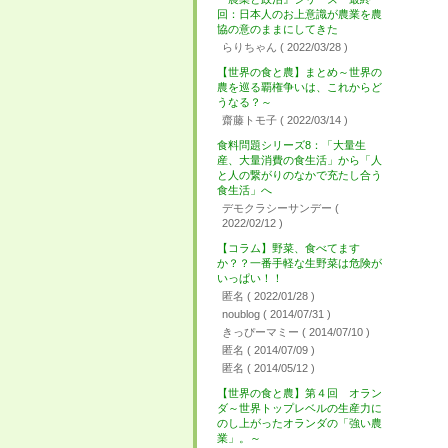
回：日本人のお上意識が農業を農
協の意のままにしてきた
らりちゃん
( 2022/03/28 )
【世界の食と農】まとめ～世界の
農を巡る覇権争いは、これからど
うなる？～
齋藤トモ子
( 2022/03/14 )
食料問題シリーズ8：「大量生
産、大量消費の食生活」から「人
と人の繋がりのなかで充たし合う
食生活」へ
デモクラシーサンデー
(
2022/02/12 )
【コラム】野菜、食べてます
か？？一番手軽な生野菜は危険が
いっぱい！！
匿名
( 2022/01/28 )
noublog
( 2014/07/31 )
きっぴーマミー
( 2014/07/10 )
匿名
( 2014/07/09 )
匿名
( 2014/05/12 )
【世界の食と農】第４回 オラン
ダ～世界トップレベルの生産力に
のし上がったオランダの「強い農
業」。～