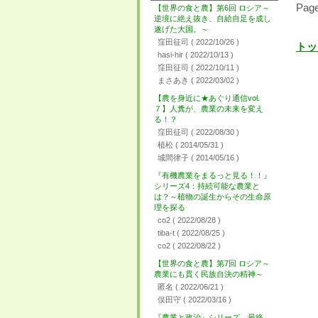
Page
【世界の食と農】第6回 ロシア～
逆境に絶え抜き、自給自足を成し
遂げた大国。～
窪田征司
( 2022/10/26 )
トッ
hasi-hir
( 2022/10/13 )
窪田征司
( 2022/10/11 )
まさあき
( 2022/03/02 )
【農を身近に★あぐり通信vol.
７】人糞が、農業の未来を変え
る！？
窪田征司
( 2022/08/30 )
植松
( 2014/05/31 )
城間律子
( 2014/05/16 )
『有機農業をまるっと見る！！』
シリーズ4：持続可能な農業と
は？～植物の誕生からその生命原
理を探る
co2
( 2022/08/28 )
tiba-t
( 2022/08/25 )
co2
( 2022/08/22 )
【世界の食と農】第7回 ロシア～
農業にも貫く民族自決の精神～
匿名
( 2022/06/21 )
俣田守
( 2022/03/16 )
『農業と政治』シリーズ 最終