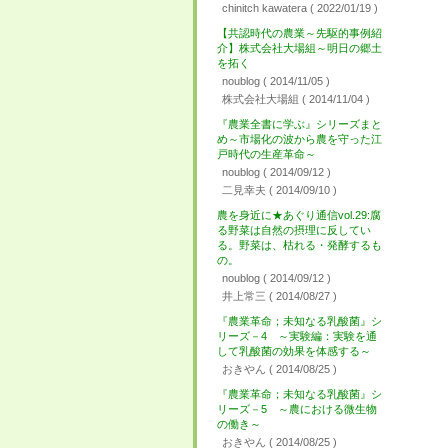
chinitch kawatera
( 2022/01/19 )
【共認時代の農業～先駆的事例紹
介】株式会社大場組～明日の郷土
を拓く
noublog
( 2014/11/05 )
株式会社大場組
( 2014/11/04 )
『農業全書に学ぶ』シリーズまと
め～市場化の波から農を守った江
戸時代の生産革命～
noublog
( 2014/09/12 )
二見幸夫
( 2014/09/10 )
農を身近に★あぐり通信vol.29:腐
る野菜は自然の摂理に反してい
る。野菜は、枯れる・発酵するも
の。
noublog
( 2014/09/12 )
井上常三
( 2014/08/27 )
『農業革命；未知なる乳酸菌』シ
リーズ－4 ～実験編：実験を通
して乳酸菌の効果を体感する～
おきやん
( 2014/08/25 )
『農業革命；未知なる乳酸菌』シ
リーズ－5 ～農における微生物
の働き～
おきやん
( 2014/08/25 )