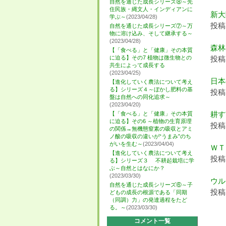
自然を通じた成長シリーズ⑧～先
住民族・縄文人・インディアンに
新大
学ぶ～
(2023/04/28)
投稿日
自然を通じた成長シリーズ⑦～万
物に溶け込み、そして継承する～
(2023/04/28)
森林
【「食べる」と「健康」その本質
に迫る】その7 植物は微生物との
投稿日
共生によって成長する
(2023/04/25)
日本
【進化していく農法について考え
る】シリーズ４～ぼかし肥料の基
投稿日
盤は自然への同化追求～
(2023/04/20)
耕す
【「食べる」と「健康」その本質
に迫る】その6 ～植物の生育原理
投稿日
の関係→無機態窒素の吸収とアミ
ノ酸の吸収の違いが“うまみ”のち
がいを生む～
(2023/04/04)
ＷＴ
【進化していく農法について考え
投稿日
る】シリーズ３ 不耕起栽培に学
ぶ～自然とはなにか？
(2023/03/30)
ウル
自然を通じた成長シリーズ⑥～子
投稿日
どもの成長の根源である「同期
（同調）力」の発達過程をたど
る。～
(2023/03/30)
コメント一覧