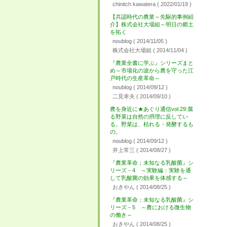
chinitch kawatera
( 2022/01/19 )
【共認時代の農業～先駆的事例紹
介】株式会社大場組～明日の郷土
を拓く
noublog
( 2014/11/05 )
株式会社大場組
( 2014/11/04 )
『農業全書に学ぶ』シリーズまと
め～市場化の波から農を守った江
戸時代の生産革命～
noublog
( 2014/09/12 )
二見幸夫
( 2014/09/10 )
農を身近に★あぐり通信vol.29:腐
る野菜は自然の摂理に反してい
る。野菜は、枯れる・発酵するも
の。
noublog
( 2014/09/12 )
井上常三
( 2014/08/27 )
『農業革命；未知なる乳酸菌』シ
リーズ－4 ～実験編：実験を通
して乳酸菌の効果を体感する～
おきやん
( 2014/08/25 )
『農業革命；未知なる乳酸菌』シ
リーズ－5 ～農における微生物
の働き～
おきやん
( 2014/08/25 )