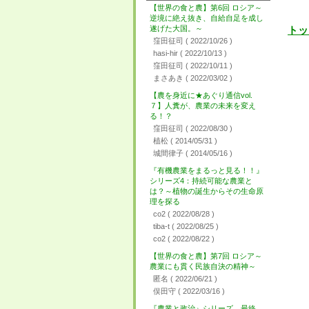
【世界の食と農】第6回 ロシア～
逆境に絶え抜き、自給自足を成し
遂げた大国。～
トッ
窪田征司
( 2022/10/26 )
hasi-hir
( 2022/10/13 )
窪田征司
( 2022/10/11 )
まさあき
( 2022/03/02 )
【農を身近に★あぐり通信vol.
７】人糞が、農業の未来を変え
る！？
窪田征司
( 2022/08/30 )
植松
( 2014/05/31 )
城間律子
( 2014/05/16 )
『有機農業をまるっと見る！！』
シリーズ4：持続可能な農業と
は？～植物の誕生からその生命原
理を探る
co2
( 2022/08/28 )
tiba-t
( 2022/08/25 )
co2
( 2022/08/22 )
【世界の食と農】第7回 ロシア～
農業にも貫く民族自決の精神～
匿名
( 2022/06/21 )
俣田守
( 2022/03/16 )
『農業と政治』シリーズ 最終