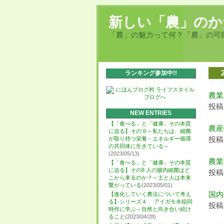
新しい「農」のか
「農」の魅力って何？「農」の可
ランキング参加中!!
農業
投稿日
NEW ENTRIES
【「食べる」と「健康」その本質
農産
に迫る】その９～私たちは、細菌
投稿日
が取り持つ栄養・エネルギー循環
の共同体に生きている～
(2023/05/13)
農業
【「食べる」と「健康」その本質
に迫る】その8 人の腸内細菌はど
投稿日
こから来るのか？～土と人は本来
繋がっている
(2023/05/01)
国内
【進化していく農法について考え
る】シリーズ４ アイガモ水稲同
投稿日
時作に学ぶ～自然と向き合い続け
ること
(2023/04/28)