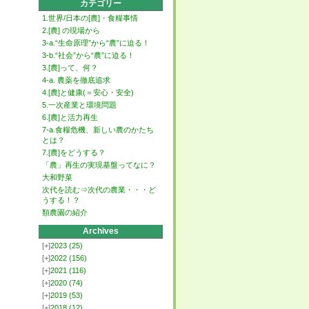
カテゴリー
1.世界/日本の[農]・食糧事情
2.[農] の現場から
3-a.“生命原理”から“農”に迫る！
3-b.“社会”から“農”に迫る！
3.[農]って、何？
4-a. 農薬を徹底追求
4.[農]と健康(＝安心・安全)
5.一次産業と環境問題
6.[農]と活力再生
7-a.食糧危機、新しい農のかたち
とは？
7.[農]をどうする？
「農」再生の実現基盤ってなに？
大和野菜
次代を読む⇒次代の農業・・・ど
うする！？
類農園の紹介
Archives
[+]
2023
(25)
[+]
2022
(156)
[+]
2021
(116)
[+]
2020
(74)
[+]
2019
(53)
[+]
2018
(12)