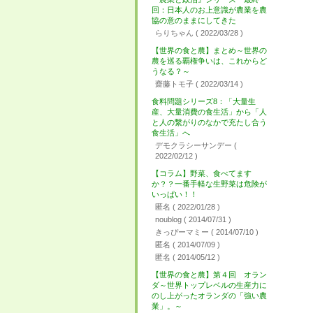
回：日本人のお上意識が農業を農
協の意のままにしてきた
らりちゃん
( 2022/03/28 )
【世界の食と農】まとめ～世界の
農を巡る覇権争いは、これからど
うなる？～
齋藤トモ子
( 2022/03/14 )
食料問題シリーズ8：「大量生
産、大量消費の食生活」から「人
と人の繋がりのなかで充たし合う
食生活」へ
デモクラシーサンデー
(
2022/02/12 )
【コラム】野菜、食べてます
か？？一番手軽な生野菜は危険が
いっぱい！！
匿名
( 2022/01/28 )
noublog
( 2014/07/31 )
きっぴーマミー
( 2014/07/10 )
匿名
( 2014/07/09 )
匿名
( 2014/05/12 )
【世界の食と農】第４回 オラン
ダ～世界トップレベルの生産力に
のし上がったオランダの「強い農
業」。～