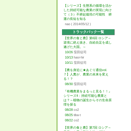
【シリーズ】生態系の循環を活か
した持続可能な農業の実現に向け
て（３）不耕起栽培の可能性 耕
運の長短を知る
nao
( 2014/05/12 )
トラックバック一覧
【世界の食と農】第6回 ロシア～
逆境に絶え抜き、自給自足を成し
遂げた大国。～
10/26
窪田征司
10/13
hasi-hir
10/11
窪田征司
【農を身近に★あぐり通信vol.
７】人糞が、農業の未来を変え
る！？
08/30
窪田征司
『有機農業をまるっと見る！！』
シリーズ4：持続可能な農業と
は？～植物の誕生からその生命原
理を探る
08/28
co2
08/25
tiba-t
08/22
co2
【世界の食と農】第7回 ロシア～