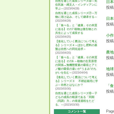
自然を通じた成長シリーズ⑧～先
日本
住民族・縄文人・インディアンに
投稿日
学ぶ～
(2023/04/28)
自然を通じた成長シリーズ⑦～万
物に溶け込み、そして継承する～
日本
(2023/04/28)
投稿日
【「食べる」と「健康」その本質
に迫る】その7 植物は微生物との
共生によって成長する
小作
(2023/04/25)
投稿日
【進化していく農法について考え
る】シリーズ４～ぼかし肥料の基
盤は自然への同化追求～
農地
(2023/04/20)
投稿日
【「食べる」と「健康」その本質
に迫る】その6 ～植物の生育原理
の関係→無機態窒素の吸収とアミ
地球
ノ酸の吸収の違いが“うまみ”のち
がいを生む～
(2023/04/04)
投稿日
【進化していく農法について考え
る】シリーズ３ 不耕起栽培に学
ぶ～自然とはなにか？
「食
(2023/03/30)
投稿日
自然を通じた成長シリーズ⑥～子
どもの成長の根源である「同期
（同調）力」の発達過程をたど
る。～
(2023/03/30)
Page
コメント一覧