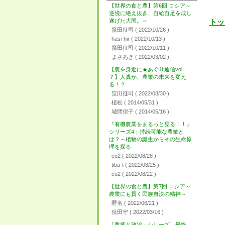
【世界の食と農】第6回 ロシア～
逆境に絶え抜き、自給自足を成し
遂げた大国。～
トッ
窪田征司
( 2022/10/26 )
hasi-hir
( 2022/10/13 )
窪田征司
( 2022/10/11 )
まさあき
( 2022/03/02 )
【農を身近に★あぐり通信vol.
７】人糞が、農業の未来を変え
る！？
窪田征司
( 2022/08/30 )
植松
( 2014/05/31 )
城間律子
( 2014/05/16 )
『有機農業をまるっと見る！！』
シリーズ4：持続可能な農業と
は？～植物の誕生からその生命原
理を探る
co2
( 2022/08/28 )
tiba-t
( 2022/08/25 )
co2
( 2022/08/22 )
【世界の食と農】第7回 ロシア～
農業にも貫く民族自決の精神～
匿名
( 2022/06/21 )
俣田守
( 2022/03/16 )
『農業と政治』シリーズ 最終