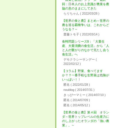
回：日本人のお上意識が農業を農
協の意のままにしてきた
らりちゃん
( 2022/03/28 )
【世界の食と農】まとめ～世界の
農を巡る覇権争いは、これからど
うなる？～
齋藤トモ子
( 2022/03/14 )
食料問題シリーズ8：「大量生
産、大量消費の食生活」から「人
と人の繋がりのなかで充たし合う
食生活」へ
デモクラシーサンデー
(
2022/02/12 )
【コラム】野菜、食べてます
か？？一番手軽な生野菜は危険が
いっぱい！！
匿名
( 2022/01/28 )
noublog
( 2014/07/31 )
きっぴーマミー
( 2014/07/10 )
匿名
( 2014/07/09 )
匿名
( 2014/05/12 )
【世界の食と農】第４回 オラン
ダ～世界トップレベルの生産力に
のし上がったオランダの「強い農
業」。～