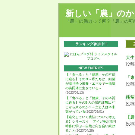
新しい「農」のか
「農」の魅力って何？「農」の可
ランキング参加中!!
大生
投稿日
NEW ENTRIES
【「食べる」と「健康」その本質
『東
に迫る】その９～私たちは、細菌
投稿日
が取り持つ栄養・エネルギー循環
の共同体に生きている～
(2023/05/13)
残留
【「食べる」と「健康」その本質
に迫る】その8 人の腸内細菌はど
投稿日
こから来るのか？～土と人は本来
繋がっている
(2023/05/01)
【農
【進化していく農法について考え
る】シリーズ４ アイガモ水稲同
投稿日
時作に学ぶ～自然と向き合い続け
ること
(2023/04/28)