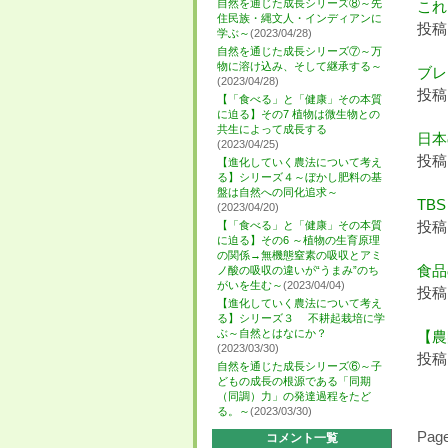
自然を通じた成長シリーズ⑧～先
これ
住民族・縄文人・インディアンに
投稿日
学ぶ～
(2023/04/28)
自然を通じた成長シリーズ⑦～万
物に溶け込み、そして継承する～
ブレ
(2023/04/28)
投稿日
【「食べる」と「健康」その本質
に迫る】その7 植物は微生物との
共生によって成長する
日本
(2023/04/25)
投稿日
【進化していく農法について考え
る】シリーズ４～ぼかし肥料の基
盤は自然への同化追求～
TB
(2023/04/20)
投稿日
【「食べる」と「健康」その本質
に迫る】その6 ～植物の生育原理
の関係→無機態窒素の吸収とアミ
食品
ノ酸の吸収の違いが“うまみ”のち
がいを生む～
(2023/04/04)
投稿日
【進化していく農法について考え
る】シリーズ３ 不耕起栽培に学
ぶ～自然とはなにか？
【農
(2023/03/30)
投稿日
自然を通じた成長シリーズ⑥～子
どもの成長の根源である「同期
（同調）力」の発達過程をたど
る。～
(2023/03/30)
Page
コメント一覧