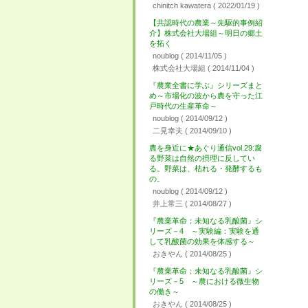
chinitch kawatera
( 2022/01/19 )
【共認時代の農業～先駆的事例紹
介】株式会社大場組～明日の郷土
を拓く
noublog
( 2014/11/05 )
株式会社大場組
( 2014/11/04 )
『農業全書に学ぶ』シリーズまと
め～市場化の波から農を守った江
戸時代の生産革命～
noublog
( 2014/09/12 )
二見幸夫
( 2014/09/10 )
農を身近に★あぐり通信vol.29:腐
る野菜は自然の摂理に反してい
る。野菜は、枯れる・発酵するも
の。
noublog
( 2014/09/12 )
井上常三
( 2014/08/27 )
『農業革命；未知なる乳酸菌』シ
リーズ－4 ～実験編：実験を通
して乳酸菌の効果を体感する～
おきやん
( 2014/08/25 )
『農業革命；未知なる乳酸菌』シ
リーズ－5 ～農における微生物
の働き～
おきやん
( 2014/08/25 )