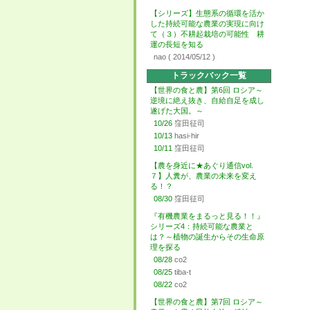
【シリーズ】生態系の循環を活か
した持続可能な農業の実現に向け
て（３）不耕起栽培の可能性 耕
運の長短を知る
nao
( 2014/05/12 )
トラックバック一覧
【世界の食と農】第6回 ロシア～
逆境に絶え抜き、自給自足を成し
遂げた大国。～
10/26
窪田征司
10/13
hasi-hir
10/11
窪田征司
【農を身近に★あぐり通信vol.
７】人糞が、農業の未来を変え
る！？
08/30
窪田征司
『有機農業をまるっと見る！！』
シリーズ4：持続可能な農業と
は？～植物の誕生からその生命原
理を探る
08/28
co2
08/25
tiba-t
08/22
co2
【世界の食と農】第7回 ロシア～