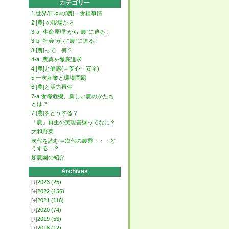
カテゴリー
1.世界/日本の[農]・食糧事情
2.[農] の現場から
3-a.“生命原理”から“農”に迫る！
3-b.“社会”から“農”に迫る！
3.[農]って、何？
4-a. 農薬を徹底追求
4.[農]と健康(＝安心・安全)
5.一次産業と環境問題
6.[農]と活力再生
7-a.食糧危機、新しい農のかたち
とは？
7.[農]をどうする？
「農」再生の実現基盤ってなに？
大和野菜
次代を読む⇒次代の農業・・・ど
うする！？
類農園の紹介
Archives
[+]
2023
(25)
[+]
2022
(156)
[+]
2021
(116)
[+]
2020
(74)
[+]
2019
(53)
[+]
2018
(12)