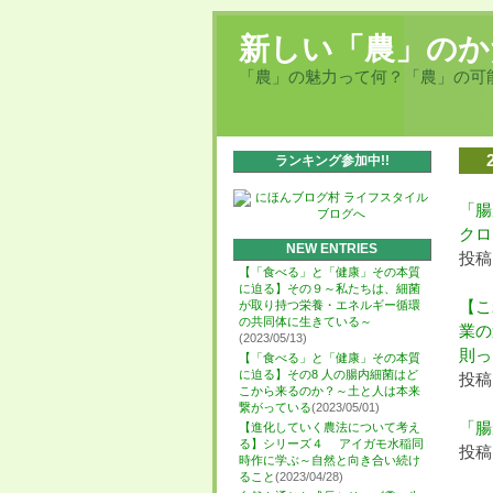
新しい「農」のか
「農」の魅力って何？「農」の可
ランキング参加中!!
「腸
クロ
NEW ENTRIES
投稿日
【「食べる」と「健康」その本質
に迫る】その９～私たちは、細菌
【こ
が取り持つ栄養・エネルギー循環
の共同体に生きている～
業の
(2023/05/13)
則っ
【「食べる」と「健康」その本質
に迫る】その8 人の腸内細菌はど
投稿日
こから来るのか？～土と人は本来
繋がっている
(2023/05/01)
「腸
【進化していく農法について考え
る】シリーズ４ アイガモ水稲同
投稿日
時作に学ぶ～自然と向き合い続け
ること
(2023/04/28)