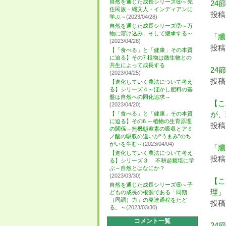
自然を通じた成長シリーズ⑧～先
24
住民族・縄文人・インディアンに
投稿日
学ぶ～
(2023/04/28)
自然を通じた成長シリーズ⑦～万
物に溶け込み、そして継承する～
「腸
(2023/04/28)
投稿日
【「食べる」と「健康」その本質
に迫る】その7 植物は微生物との
共生によって成長する
24
(2023/04/25)
投稿日
【進化していく農法について考え
る】シリーズ４～ぼかし肥料の基
盤は自然への同化追求～
【こ
(2023/04/20)
が、
【「食べる」と「健康」その本質
に迫る】その6 ～植物の生育原理
投稿日
の関係→無機態窒素の吸収とアミ
ノ酸の吸収の違いが“うまみ”のち
がいを生む～
(2023/04/04)
「腸
【進化していく農法について考え
投稿日
る】シリーズ３ 不耕起栽培に学
ぶ～自然とはなにか？
(2023/03/30)
【こ
自然を通じた成長シリーズ⑥～子
理」
どもの成長の根源である「同期
（同調）力」の発達過程をたど
投稿日
る。～
(2023/03/30)
コメント一覧
24