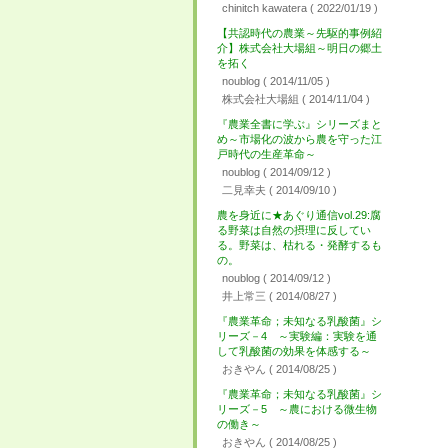
chinitch kawatera
( 2022/01/19 )
【共認時代の農業～先駆的事例紹
介】株式会社大場組～明日の郷土
を拓く
noublog
( 2014/11/05 )
株式会社大場組
( 2014/11/04 )
『農業全書に学ぶ』シリーズまと
め～市場化の波から農を守った江
戸時代の生産革命～
noublog
( 2014/09/12 )
二見幸夫
( 2014/09/10 )
農を身近に★あぐり通信vol.29:腐
る野菜は自然の摂理に反してい
る。野菜は、枯れる・発酵するも
の。
noublog
( 2014/09/12 )
井上常三
( 2014/08/27 )
『農業革命；未知なる乳酸菌』シ
リーズ－4 ～実験編：実験を通
して乳酸菌の効果を体感する～
おきやん
( 2014/08/25 )
『農業革命；未知なる乳酸菌』シ
リーズ－5 ～農における微生物
の働き～
おきやん
( 2014/08/25 )