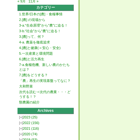
« 9月
11月 »
カテゴリー
1.世界/日本の[農]・食糧事情
2.[農] の現場から
3-a.“生命原理”から“農”に迫る！
3-b.“社会”から“農”に迫る！
3.[農]って、何？
4-a. 農薬を徹底追求
4.[農]と健康(＝安心・安全)
5.一次産業と環境問題
6.[農]と活力再生
7-a.食糧危機、新しい農のかたち
とは？
7.[農]をどうする？
「農」再生の実現基盤ってなに？
大和野菜
次代を読む⇒次代の農業・・・ど
うする！？
類農園の紹介
Archives
[+]
2023
(25)
[+]
2022
(156)
[+]
2021
(116)
[+]
2020
(74)
[+]
2019
(53)