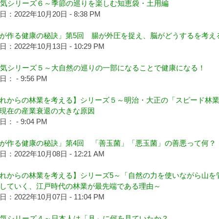
節気シリーズ６～季節の巡りを楽しむ知恵袋・土用編
：2022年10月20日 - 8:38 PM
が作る健康の秘訣」第5回 腸が外圧を捉え、脳がどうするを考え
：2022年10月13日 - 10:29 PM
節気シリーズ５～大自然の巡りの一部になることで健康になる！
： - 9:56 PM
れからの林業を考える】シリーズ５～明治・大正の「スピード林
現在の産業衰退の大きな原因
： - 9:04 PM
が作る健康の秘訣」第4回 「善玉菌」「悪玉菌」の善悪って何？
：2022年10月08日 - 12:21 AM
れからの林業を考える】シリーズ5～「自然の力を使いながら山を
していく、江戸時代の林業が最先端である理由～
：2022年10月07日 - 11:04 PM
節気シリーズ４～日本人は「月」に何を見ていたか？