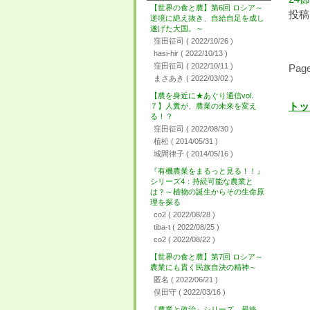
【世界の食と農】第6回 ロシア～
投稿日
逆境に絶え抜き、自給自足を成し
遂げた大国。～
窪田征司
( 2022/10/26 )
hasi-hir
( 2022/10/13 )
窪田征司
( 2022/10/11 )
Page
まさあき
( 2022/03/02 )
【農を身近に★あぐり通信vol.
トッ
７】人糞が、農業の未来を変え
る！？
窪田征司
( 2022/08/30 )
植松
( 2014/05/31 )
城間律子
( 2014/05/16 )
『有機農業をまるっと見る！！』
シリーズ4：持続可能な農業と
は？～植物の誕生からその生命原
理を探る
co2
( 2022/08/28 )
tiba-t
( 2022/08/25 )
co2
( 2022/08/22 )
【世界の食と農】第7回 ロシア～
農業にも貫く民族自決の精神～
匿名
( 2022/06/21 )
俣田守
( 2022/03/16 )
『農業と政治』シリーズ 最終