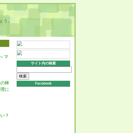
ょう。
～マ
サイト内の検索
検
索:
本の林
Facebook
摂理に
いい？