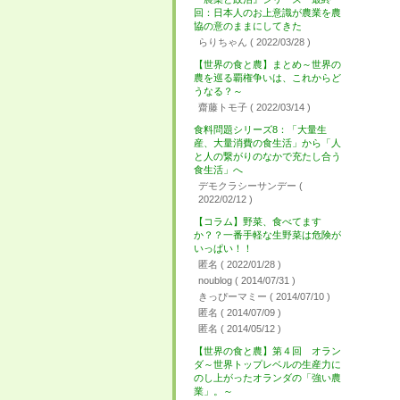
回：日本人のお上意識が農業を農
協の意のままにしてきた
らりちゃん
( 2022/03/28 )
【世界の食と農】まとめ～世界の
農を巡る覇権争いは、これからど
うなる？～
齋藤トモ子
( 2022/03/14 )
食料問題シリーズ8：「大量生
産、大量消費の食生活」から「人
と人の繋がりのなかで充たし合う
食生活」へ
デモクラシーサンデー
(
2022/02/12 )
【コラム】野菜、食べてます
か？？一番手軽な生野菜は危険が
いっぱい！！
匿名
( 2022/01/28 )
noublog
( 2014/07/31 )
きっぴーマミー
( 2014/07/10 )
匿名
( 2014/07/09 )
匿名
( 2014/05/12 )
【世界の食と農】第４回 オラン
ダ～世界トップレベルの生産力に
のし上がったオランダの「強い農
業」。～