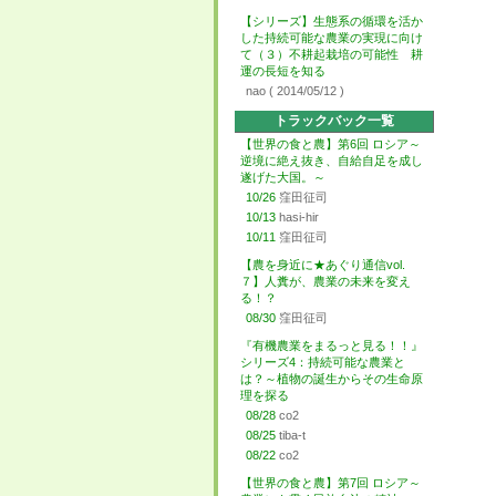
【シリーズ】生態系の循環を活か
した持続可能な農業の実現に向け
て（３）不耕起栽培の可能性 耕
運の長短を知る
nao
( 2014/05/12 )
トラックバック一覧
【世界の食と農】第6回 ロシア～
逆境に絶え抜き、自給自足を成し
遂げた大国。～
10/26
窪田征司
10/13
hasi-hir
10/11
窪田征司
【農を身近に★あぐり通信vol.
７】人糞が、農業の未来を変え
る！？
08/30
窪田征司
『有機農業をまるっと見る！！』
シリーズ4：持続可能な農業と
は？～植物の誕生からその生命原
理を探る
08/28
co2
08/25
tiba-t
08/22
co2
【世界の食と農】第7回 ロシア～