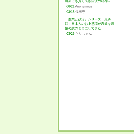
農業にも貫く民族自決の精神～
06/21
Anonymous
03/16
俣田守
『農業と政治』シリーズ 最終
回：日本人のお上意識が農業を農
協の意のままにしてきた
03/28
らりちゃん