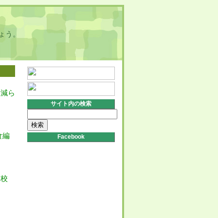
ょう。
を減ら
サイト内の検索
検
索:
食編
Facebook
高校