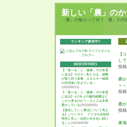
新しい「農」のか
「農」の魅力って何？「農」の可
ランキング参加中!!
【コ
して
NEW ENTRIES
投稿日
【「食べる」と「健康」その本質
に迫る】その９～私たちは、細菌
農か
が取り持つ栄養・エネルギー循環
の共同体に生きている～
＞～
(2023/05/13)
投稿日
【「食べる」と「健康」その本質
に迫る】その8 人の腸内細菌はど
こから来るのか？～土と人は本来
農が
繋がっている
(2023/05/01)
投稿日
【進化していく農法について考え
る】シリーズ４ アイガモ水稲同
時作に学ぶ～自然と向き合い続け
東海
ること
(2023/04/28)