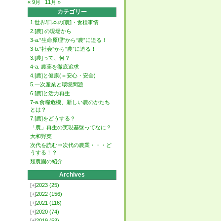
« 9月
11月 »
カテゴリー
1.世界/日本の[農]・食糧事情
2.[農] の現場から
3-a.“生命原理”から“農”に迫る！
3-b.“社会”から“農”に迫る！
3.[農]って、何？
4-a. 農薬を徹底追求
4.[農]と健康(＝安心・安全)
5.一次産業と環境問題
6.[農]と活力再生
7-a.食糧危機、新しい農のかたち
とは？
7.[農]をどうする？
「農」再生の実現基盤ってなに？
大和野菜
次代を読む⇒次代の農業・・・ど
うする！？
類農園の紹介
Archives
[+]
2023
(25)
[+]
2022
(156)
[+]
2021
(116)
[+]
2020
(74)
[+]
2019
(53)