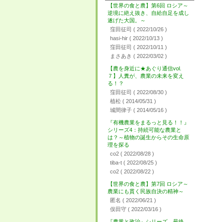
【世界の食と農】第6回 ロシア～
逆境に絶え抜き、自給自足を成し
遂げた大国。～
窪田征司
( 2022/10/26 )
hasi-hir
( 2022/10/13 )
窪田征司
( 2022/10/11 )
まさあき
( 2022/03/02 )
【農を身近に★あぐり通信vol.
７】人糞が、農業の未来を変え
る！？
窪田征司
( 2022/08/30 )
植松
( 2014/05/31 )
城間律子
( 2014/05/16 )
『有機農業をまるっと見る！！』
シリーズ4：持続可能な農業と
は？～植物の誕生からその生命原
理を探る
co2
( 2022/08/28 )
tiba-t
( 2022/08/25 )
co2
( 2022/08/22 )
【世界の食と農】第7回 ロシア～
農業にも貫く民族自決の精神～
匿名
( 2022/06/21 )
俣田守
( 2022/03/16 )
『農業と政治』シリーズ 最終