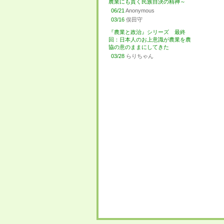
農業にも貫く民族自決の精神～
06/21
Anonymous
03/16
俣田守
『農業と政治』シリーズ 最終
回：日本人のお上意識が農業を農
協の意のままにしてきた
03/28
らりちゃん