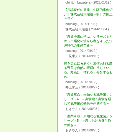
chinitch kawatera
( 2022/01/19 )
【共認時代の農業～先駆的事例紹
介】株式会社大場組～明日の郷土
を拓く
noublog
( 2014/11/05 )
株式会社大場組
( 2014/11/04 )
『農業全書に学ぶ』シリーズまと
め～市場化の波から農を守った江
戸時代の生産革命～
noublog
( 2014/09/12 )
二見幸夫
( 2014/09/10 )
農を身近に★あぐり通信vol.29:腐
る野菜は自然の摂理に反してい
る。野菜は、枯れる・発酵するも
の。
noublog
( 2014/09/12 )
井上常三
( 2014/08/27 )
『農業革命；未知なる乳酸菌』シ
リーズ－4 ～実験編：実験を通
して乳酸菌の効果を体感する～
おきやん
( 2014/08/25 )
『農業革命；未知なる乳酸菌』シ
リーズ－5 ～農における微生物
の働き～
おきやん
( 2014/08/25 )