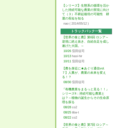
【シリーズ】生態系の循環を活か
した持続可能な農業の実現に向け
て（３）不耕起栽培の可能性 耕
運の長短を知る
nao
( 2014/05/12 )
トラックバック一覧
【世界の食と農】第6回 ロシア～
逆境に絶え抜き、自給自足を成し
遂げた大国。～
10/26
窪田征司
10/13
hasi-hir
10/11
窪田征司
【農を身近に★あぐり通信vol.
７】人糞が、農業の未来を変え
る！？
08/30
窪田征司
『有機農業をまるっと見る！！』
シリーズ4：持続可能な農業と
は？～植物の誕生からその生命原
理を探る
08/28
co2
08/25
tiba-t
08/22
co2
【世界の食と農】第7回 ロシア～