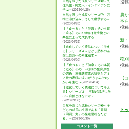
自然を通じた成長シリーズ⑧～先
投稿日
住民族・縄文人・インディアンに
学ぶ～
(2023/04/28)
農か
自然を通じた成長シリーズ⑦～万
物に溶け込み、そして継承する～
本を
(2023/04/28)
投稿日
【「食べる」と「健康」その本質
に迫る】その7 植物は微生物との
共生によって成長する
新・
(2023/04/25)
投稿日
【進化していく農法について考え
る】シリーズ４～ぼかし肥料の基
盤は自然への同化追求～
稲刈
(2023/04/20)
投稿日
【「食べる」と「健康」その本質
に迫る】その6 ～植物の生育原理
の関係→無機態窒素の吸収とアミ
【コ
ノ酸の吸収の違いが“うまみ”のち
がいを生む～
(2023/04/04)
投稿日
【進化していく農法について考え
る】シリーズ３ 不耕起栽培に学
ぶ～自然とはなにか？
(2023/03/30)
自然を通じた成長シリーズ⑥～子
トッ
どもの成長の根源である「同期
（同調）力」の発達過程をたど
る。～
(2023/03/30)
コメント一覧