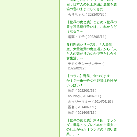
回：日本人のお上意識が農業を農
協の意のままにしてきた
らりちゃん
( 2022/03/28 )
【世界の食と農】まとめ～世界の
農を巡る覇権争いは、これからど
うなる？～
齋藤トモ子
( 2022/03/14 )
食料問題シリーズ8：「大量生
産、大量消費の食生活」から「人
と人の繋がりのなかで充たし合う
食生活」へ
デモクラシーサンデー
(
2022/02/12 )
【コラム】野菜、食べてます
か？？一番手軽な生野菜は危険が
いっぱい！！
匿名
( 2022/01/28 )
noublog
( 2014/07/31 )
きっぴーマミー
( 2014/07/10 )
匿名
( 2014/07/09 )
匿名
( 2014/05/12 )
【世界の食と農】第４回 オラン
ダ～世界トップレベルの生産力に
のし上がったオランダの「強い農
業」。～