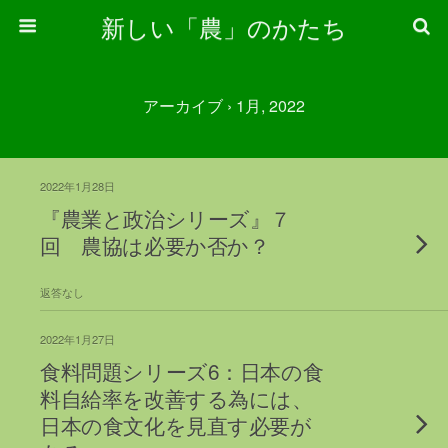
新しい「農」のかたち
アーカイブ › 1月, 2022
2022年1月28日
『農業と政治シリーズ』７
回 農協は必要か否か？
返答なし
2022年1月27日
食料問題シリーズ6：日本の食
料自給率を改善する為には、
日本の食文化を見直す必要が