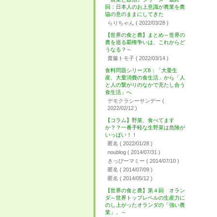
回：日本人のお上意識が農業を農
協の意のままにしてきた
らりちゃん
( 2022/03/28 )
【世界の食と農】まとめ～世界の
農を巡る覇権争いは、これからど
うなる？～
齋藤トモ子
( 2022/03/14 )
食料問題シリーズ8：「大量生
産、大量消費の食生活」から「人
と人の繋がりのなかで充たし合う
食生活」へ
デモクラシーサンデー
(
2022/02/12 )
【コラム】野菜、食べてます
か？？一番手軽な生野菜は危険が
いっぱい！！
匿名
( 2022/01/28 )
noublog
( 2014/07/31 )
きっぴーマミー
( 2014/07/10 )
匿名
( 2014/07/09 )
匿名
( 2014/05/12 )
【世界の食と農】第４回 オラン
ダ～世界トップレベルの生産力に
のし上がったオランダの「強い農
業」。～