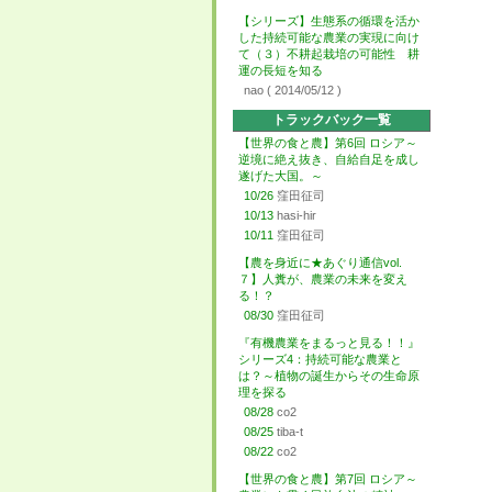
【シリーズ】生態系の循環を活か
した持続可能な農業の実現に向け
て（３）不耕起栽培の可能性 耕
運の長短を知る
nao
( 2014/05/12 )
トラックバック一覧
【世界の食と農】第6回 ロシア～
逆境に絶え抜き、自給自足を成し
遂げた大国。～
10/26
窪田征司
10/13
hasi-hir
10/11
窪田征司
【農を身近に★あぐり通信vol.
７】人糞が、農業の未来を変え
る！？
08/30
窪田征司
『有機農業をまるっと見る！！』
シリーズ4：持続可能な農業と
は？～植物の誕生からその生命原
理を探る
08/28
co2
08/25
tiba-t
08/22
co2
【世界の食と農】第7回 ロシア～