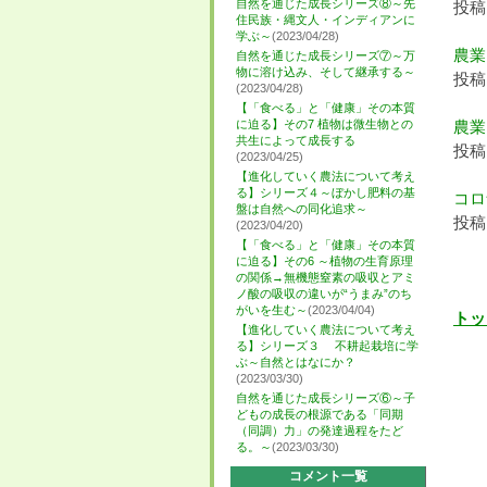
自然を通じた成長シリーズ⑧～先
投稿日
住民族・縄文人・インディアンに
学ぶ～
(2023/04/28)
農業
自然を通じた成長シリーズ⑦～万
物に溶け込み、そして継承する～
投稿日
(2023/04/28)
【「食べる」と「健康」その本質
に迫る】その7 植物は微生物との
農業
共生によって成長する
投稿日
(2023/04/25)
【進化していく農法について考え
る】シリーズ４～ぼかし肥料の基
コ
盤は自然への同化追求～
投稿日
(2023/04/20)
【「食べる」と「健康」その本質
に迫る】その6 ～植物の生育原理
の関係→無機態窒素の吸収とアミ
ノ酸の吸収の違いが“うまみ”のち
がいを生む～
(2023/04/04)
トッ
【進化していく農法について考え
る】シリーズ３ 不耕起栽培に学
ぶ～自然とはなにか？
(2023/03/30)
自然を通じた成長シリーズ⑥～子
どもの成長の根源である「同期
（同調）力」の発達過程をたど
る。～
(2023/03/30)
コメント一覧