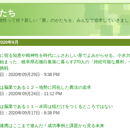
たち
能性って何？新しい「農」のかたちを、みんなで追求していきまし
2020年9月
に宿る知恵や精神性を時代にふさわしい形でよみがらせる。小水
始まった、岐阜県石徹白集落に暮らす270人の「持続可能な農村」
挑戦
：2020年09月29日 - 9:38 PM
は脳業である１２～地勢に同化した農法の追求
：2020年09月24日 - 11:12 PM
は脳業である１１～水田は稲だけをつくるところではない
：2020年09月17日 - 8:38 PM
連携はここまで進んだ！成功事例と課題から見る未来