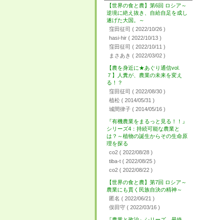
【世界の食と農】第6回 ロシア～
逆境に絶え抜き、自給自足を成し
遂げた大国。～
窪田征司
( 2022/10/26 )
hasi-hir
( 2022/10/13 )
窪田征司
( 2022/10/11 )
まさあき
( 2022/03/02 )
【農を身近に★あぐり通信vol.
７】人糞が、農業の未来を変え
る！？
窪田征司
( 2022/08/30 )
植松
( 2014/05/31 )
城間律子
( 2014/05/16 )
『有機農業をまるっと見る！！』
シリーズ4：持続可能な農業と
は？～植物の誕生からその生命原
理を探る
co2
( 2022/08/28 )
tiba-t
( 2022/08/25 )
co2
( 2022/08/22 )
【世界の食と農】第7回 ロシア～
農業にも貫く民族自決の精神～
匿名
( 2022/06/21 )
俣田守
( 2022/03/16 )
『農業と政治』シリーズ 最終