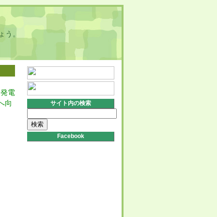
ょう。
力発電
へ向
サイト内の検索
検
索:
Facebook