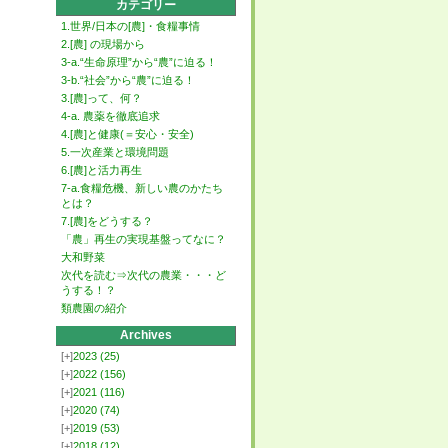
カテゴリー
1.世界/日本の[農]・食糧事情
2.[農] の現場から
3-a.“生命原理”から“農”に迫る！
3-b.“社会”から“農”に迫る！
3.[農]って、何？
4-a. 農薬を徹底追求
4.[農]と健康(＝安心・安全)
5.一次産業と環境問題
6.[農]と活力再生
7-a.食糧危機、新しい農のかたち
とは？
7.[農]をどうする？
「農」再生の実現基盤ってなに？
大和野菜
次代を読む⇒次代の農業・・・ど
うする！？
類農園の紹介
Archives
[+]
2023
(25)
[+]
2022
(156)
[+]
2021
(116)
[+]
2020
(74)
[+]
2019
(53)
[+]
2018
(12)