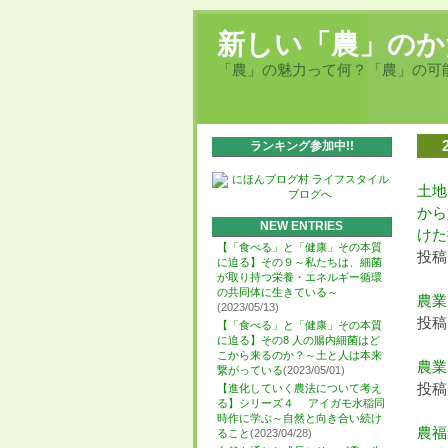
新しい「農」のか
「農」の魅力って何？「農」の可
ランキング参加中!!
土地
から
NEW ENTRIES
けた
【「食べる」と「健康」その本質
投稿日
に迫る】その９～私たちは、細菌
が取り持つ栄養・エネルギー循環
の共同体に生きている～
農業
(2023/05/13)
投稿日
【「食べる」と「健康」その本質
に迫る】その8 人の腸内細菌はど
こから来るのか？～土と人は本来
農業
繋がっている
(2023/05/01)
投稿日
【進化していく農法について考え
る】シリーズ４ アイガモ水稲同
時作に学ぶ～自然と向き合い続け
農福
ること
(2023/04/28)