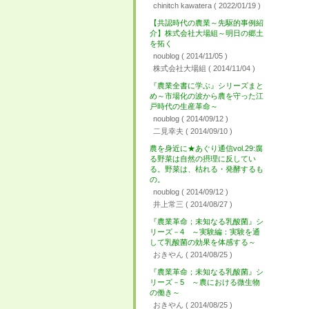
chinitch kawatera
( 2022/01/19 )
【共認時代の農業～先駆的事例紹
介】株式会社大場組～明日の郷土
を拓く
noublog
( 2014/11/05 )
株式会社大場組
( 2014/11/04 )
『農業全書に学ぶ』シリーズまと
め～市場化の波から農を守った江
戸時代の生産革命～
noublog
( 2014/09/12 )
二見幸夫
( 2014/09/10 )
農を身近に★あぐり通信vol.29:腐
る野菜は自然の摂理に反してい
る。野菜は、枯れる・発酵するも
の。
noublog
( 2014/09/12 )
井上常三
( 2014/08/27 )
『農業革命；未知なる乳酸菌』シ
リーズ－4 ～実験編：実験を通
して乳酸菌の効果を体感する～
おきやん
( 2014/08/25 )
『農業革命；未知なる乳酸菌』シ
リーズ－5 ～農における微生物
の働き～
おきやん
( 2014/08/25 )