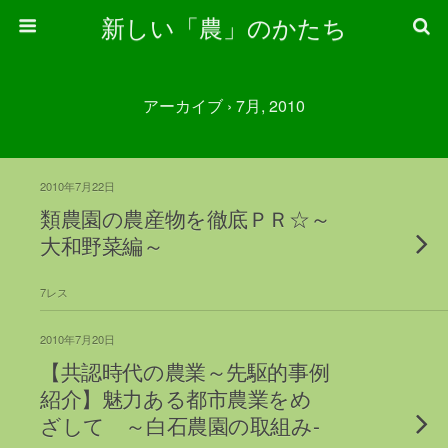
新しい「農」のかたち
アーカイブ › 7月, 2010
2010年7月22日
類農園の農産物を徹底ＰＲ☆～
大和野菜編～
7レス
2010年7月20日
【共認時代の農業～先駆的事例
紹介】魅力ある都市農業をめ
ざして ～白石農園の取組み-