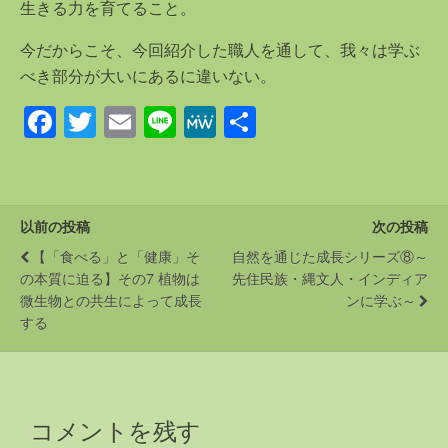
生きる力を育てること。
今だからこそ、今回紹介した職人を通して、我々は学ぶ
べき部分が大いにあるに違いない。
F
T
E
Li
M
共
a
wi
m
n
e
有
c
tt
ail
e
W
e
er
e
以前の投稿
次の投稿
b
【「食べる」と「健康」そ
自然を通じた成長シリーズ⑧～
o
の本質に迫る】その7 植物は
先住民族・縄文人・インディア
微生物との共生によって成長
ンに学ぶ～
o
する
k
コメントを残す