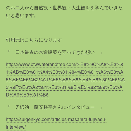
のお二人から自然観・世界観・人生観をを学んでいきた
いと思います。
引用元はこちらになります
「 日本最古の木造建築を守ってきた想い 」
https://www.btwwaterandtree.com/%E6%9C%A8%E3%8
1%AB%E3%81%A4%E3%81%84%E3%81%A6%E8%A
5%BF%E5%B2%A1%E5%B8%B8%E4%B8%80%E6%A
3%9F%E6%A2%81%E3%81%8B%E3%82%89%E5%A
D%A6%E3%81%B6
「 刀鍛冶 藤安将平さんにインタビュー 」
https://suigenkyo.com/articles-masahira-fujiyasu-
interview/