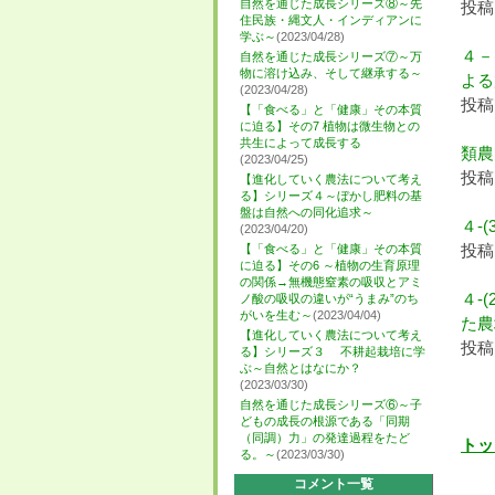
自然を通じた成長シリーズ⑧～先
投稿日
住民族・縄文人・インディアンに
学ぶ～
(2023/04/28)
４－
自然を通じた成長シリーズ⑦～万
物に溶け込み、そして継承する～
よる
(2023/04/28)
投稿日
【「食べる」と「健康」その本質
に迫る】その7 植物は微生物との
共生によって成長する
類農
(2023/04/25)
投稿日
【進化していく農法について考え
る】シリーズ４～ぼかし肥料の基
盤は自然への同化追求～
４-
(2023/04/20)
投稿日
【「食べる」と「健康」その本質
に迫る】その6 ～植物の生育原理
の関係→無機態窒素の吸収とアミ
４-
ノ酸の吸収の違いが“うまみ”のち
がいを生む～
(2023/04/04)
た農
【進化していく農法について考え
投稿日
る】シリーズ３ 不耕起栽培に学
ぶ～自然とはなにか？
(2023/03/30)
自然を通じた成長シリーズ⑥～子
どもの成長の根源である「同期
（同調）力」の発達過程をたど
トッ
る。～
(2023/03/30)
コメント一覧