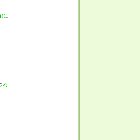
)に
され