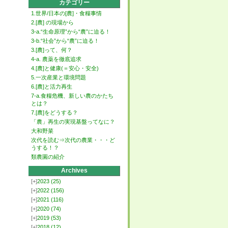
カテゴリー
1.世界/日本の[農]・食糧事情
2.[農] の現場から
3-a.“生命原理”から“農”に迫る！
3-b.“社会”から“農”に迫る！
3.[農]って、何？
4-a. 農薬を徹底追求
4.[農]と健康(＝安心・安全)
5.一次産業と環境問題
6.[農]と活力再生
7-a.食糧危機、新しい農のかたち
とは？
7.[農]をどうする？
「農」再生の実現基盤ってなに？
大和野菜
次代を読む⇒次代の農業・・・ど
うする！？
類農園の紹介
Archives
[+]
2023
(25)
[+]
2022
(156)
[+]
2021
(116)
[+]
2020
(74)
[+]
2019
(53)
[+]
2018
(12)