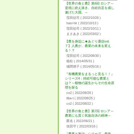
【世界の食と農】第6回 ロシア～
逆境に絶え抜き、自給自足を成し
遂げた大国。～
窪田征司
( 2022/10/26 )
hasi-hir
( 2022/10/13 )
窪田征司
( 2022/10/11 )
まさあき
( 2022/03/02 )
【農を身近に★あぐり通信vol.
７】人糞が、農業の未来を変え
る！？
窪田征司
( 2022/08/30 )
植松
( 2014/05/31 )
城間律子
( 2014/05/16 )
『有機農業をまるっと見る！！』
シリーズ4：持続可能な農業と
は？～植物の誕生からその生命原
理を探る
co2
( 2022/08/28 )
tiba-t
( 2022/08/25 )
co2
( 2022/08/22 )
【世界の食と農】第7回 ロシア～
農業にも貫く民族自決の精神～
匿名
( 2022/06/21 )
俣田守
( 2022/03/16 )
『農業と政治』シリーズ 最終