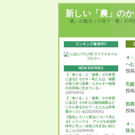
新しい「農」のか
「農」の魅力って何？「農」の可
ランキング参加中!!
４－
へむ
NEW ENTRIES
投稿日
【「食べる」と「健康」その本質
に迫る】その９～私たちは、細菌
乳酸
が取り持つ栄養・エネルギー循環
の共同体に生きている～
投稿日
(2023/05/13)
【「食べる」と「健康」その本質
に迫る】その8 人の腸内細菌はど
類農
こから来るのか？～土と人は本来
投稿日
繋がっている
(2023/05/01)
【進化していく農法について考え
る】シリーズ４ アイガモ水稲同
４－
時作に学ぶ～自然と向き合い続け
除去
ること
(2023/04/28)