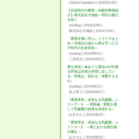
chinitch kawatera
( 2022/01/19 )
【共認時代の農業～先駆的事例紹
介】株式会社大場組～明日の郷土
を拓く
noublog
( 2014/11/05 )
株式会社大場組
( 2014/11/04 )
『農業全書に学ぶ』シリーズまと
め～市場化の波から農を守った江
戸時代の生産革命～
noublog
( 2014/09/12 )
二見幸夫
( 2014/09/10 )
農を身近に★あぐり通信vol.29:腐
る野菜は自然の摂理に反してい
る。野菜は、枯れる・発酵するも
の。
noublog
( 2014/09/12 )
井上常三
( 2014/08/27 )
『農業革命；未知なる乳酸菌』シ
リーズ－4 ～実験編：実験を通
して乳酸菌の効果を体感する～
おきやん
( 2014/08/25 )
『農業革命；未知なる乳酸菌』シ
リーズ－5 ～農における微生物
の働き～
おきやん
( 2014/08/25 )