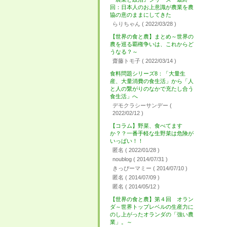
回：日本人のお上意識が農業を農
協の意のままにしてきた
らりちゃん
( 2022/03/28 )
【世界の食と農】まとめ～世界の
農を巡る覇権争いは、これからど
うなる？～
齋藤トモ子
( 2022/03/14 )
食料問題シリーズ8：「大量生
産、大量消費の食生活」から「人
と人の繋がりのなかで充たし合う
食生活」へ
デモクラシーサンデー
(
2022/02/12 )
【コラム】野菜、食べてます
か？？一番手軽な生野菜は危険が
いっぱい！！
匿名
( 2022/01/28 )
noublog
( 2014/07/31 )
きっぴーマミー
( 2014/07/10 )
匿名
( 2014/07/09 )
匿名
( 2014/05/12 )
【世界の食と農】第４回 オラン
ダ～世界トップレベルの生産力に
のし上がったオランダの「強い農
業」。～