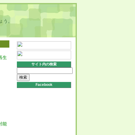
ょう。
再生
サイト内の検索
検
索:
Facebook
射能