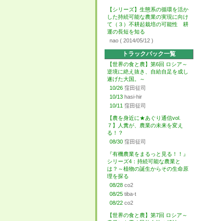
【シリーズ】生態系の循環を活か
した持続可能な農業の実現に向け
て（３）不耕起栽培の可能性 耕
運の長短を知る
nao
( 2014/05/12 )
トラックバック一覧
【世界の食と農】第6回 ロシア～
逆境に絶え抜き、自給自足を成し
遂げた大国。～
10/26
窪田征司
10/13
hasi-hir
10/11
窪田征司
【農を身近に★あぐり通信vol.
７】人糞が、農業の未来を変え
る！？
08/30
窪田征司
『有機農業をまるっと見る！！』
シリーズ4：持続可能な農業と
は？～植物の誕生からその生命原
理を探る
08/28
co2
08/25
tiba-t
08/22
co2
【世界の食と農】第7回 ロシア～