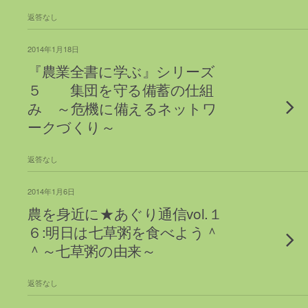
返答なし
2014年1月18日
『農業全書に学ぶ』シリーズ
５ 集団を守る備蓄の仕組
み ～危機に備えるネットワ
ークづくり～
返答なし
2014年1月6日
農を身近に★あぐり通信vol.１
６:明日は七草粥を食べよう＾
＾～七草粥の由来～
返答なし