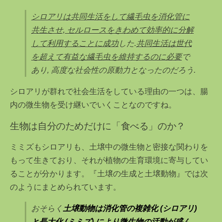
シロアリは共同生活をして繊毛虫を消化管に
共生させ, セルロースをきわめて効率的に分解
して利用することに成功
した.
共同生活は世代
を超えて有益な繊毛虫を維持するのに必要
で
あり, 高度な社会性の原動力となったのだろう.
シロアリが群れで社会生活をしている理由の一つは、腸
内の微生物を受け継いでいくことなのですね。
生物は自分のためだけに「食べる」のか？
ミミズもシロアリも、土壌中の微生物と密接な関わりを
もって生きており、それが植物の生育環境に寄与してい
ることが分かります。『土壌の生成と土壌動物』では次
のようにまとめられています。
おそらく
土壌動物は消化管の複雑化 (シロアリ)
と長大化 (ミミズ) により微生物の活動が盛ん