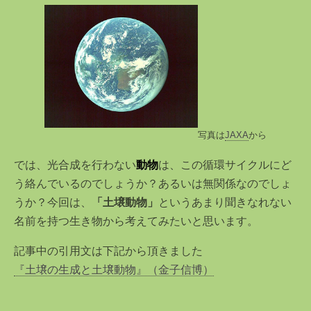
写真は
JAXA
から
では、光合成を
行わ
ない
動物
は、この循環サイクルにど
う絡んでいるのでしょうか？あるいは無関係なのでしょ
うか？今回は、
「土壌動物」
というあまり聞きなれない
名前を持つ生き物から考えて
みたいと思います。
記事中の引用文は下記から頂きました
『土壌の生成と土壌動物』
（金子信博）