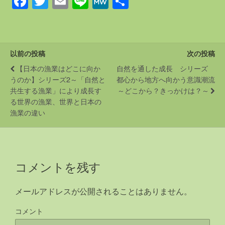
F
T
E
Li
M
共
a
wi
m
n
e
有
c
tt
ail
e
W
e
er
e
以前の投稿
次の投稿
b
【日本の漁業はどこに向か
自然を通した成長 シリーズ
o
うのか】シリーズ2～「自然と
都心から地方へ向かう意識潮流
共生する漁業」により成長す
～どこから？きっかけは？～
o
る世界の漁業、世界と日本の
k
漁業の違い
コメントを残す
メールアドレスが公開されることはありません。
コメント