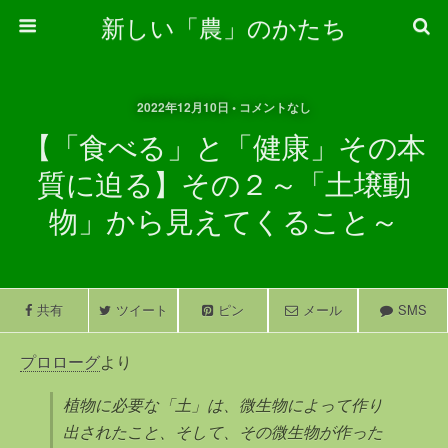
新しい「農」のかたち
2022年12月10日 • コメントなし
【「食べる」と「健康」その本
質に迫る】その２～「土壌動
物」から見えてくること～
共有
ツイート
ピン
メール
SMS
プロローグ
より
植物に必要な「土」は、微生物によって作り
出されたこと、そして、その微生物が作った