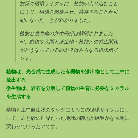
物質の循環サイクルに、植物が入り込むこと
により、循環を加速させ、共存することが可
能になったことがわかりました。
植物と微生物の共生関係は解明されました
が、動物や人間と微生物・植物との共生関係
がどうなっているのか？はさらなる追求ポイ
ント。
植物は、
光合成で生成した有機物を滲出物として土中に
放出する
微生物は、岩石を分解して植物の生育に必要なミネラル
を生成する
植物と土中微生物のタッグによるこの循環サイクルによ
って、岩と砂の世界だった地球の陸地が緑豊かな大地に
変わ
っていったのです。