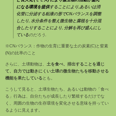
になる環境を提供
することにより,あるいは消
化管に分泌する粘液の形でCNバランスを調
整
したり, 水分条件を整え微生物と腐植を十分混
合したりすることにより, 分解を再び盛んにし
ている
のだろう.
※CNバランス：作物の生育に重要な土の炭素(C)と窒素
(N)の比率のこと
さらに、土壌動物は、
土を食べ、排出することを通じ
て、自力では動きにくい土壌の微生物たちを移動させる
機能を果たしている
とも。
こうして見ると、土壌生物たち、あるいは動物の「食べ
る」行為は、自分たちが成長したり繁殖するだけでな
く、周囲の生物の生存環境を変化させる意味を持ってい
るように見えます。