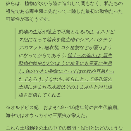
彼らは、植物が水から陸に進出して間もなく、私たちの
祖先である両生類に先だって上陸した最初の動物だった
可能性が高そうです。
動物の生活が陸上で可能となるのは, オルドビ
ス紀になって地表を微生物やシアノバクテリ
アのマット, 地衣類, コケ植物などが覆うよう
になってからであろう.
陸上への進出は, 原生
動物や線虫などのように水界にも豊富に生息
し, 体の小さい動物にとっては比較的容易だっ
たであろう. すなわち, 彼らにとって多孔質の
土壌に含まれる水膜はそのまま水中と同じ環
境を提供してくれる.
※オルドビス紀：およそ4.9～4.6億年前の古生代前期。
海中ではオウムガイや三葉虫が栄えた。
これら土壌動物の土の中での機能・役割とはどのような