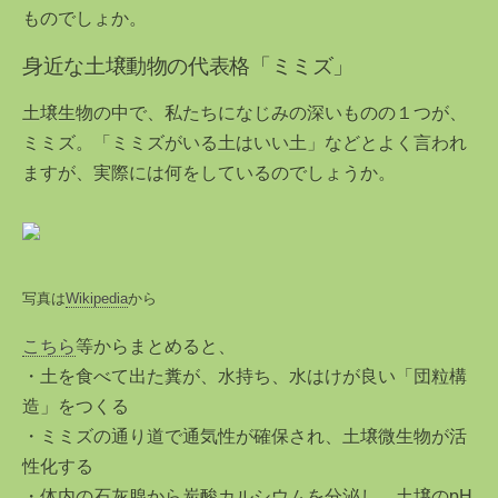
ものでしょか。
身近な土壌動物の代表格「ミミズ」
土壌生物の中で、私たちになじみの深いものの１つが、
ミミズ。「ミミズがいる土はいい土」などとよく言われ
ますが、実際には何をしているのでしょうか。
写真は
Wikipedia
から
こちら
等からまとめると、
・土を食べて出た糞が、水持ち、水はけが良い「団粒構
造」をつくる
・ミミズの通り道で通気性が確保され、土壌微生物が活
性化する
・体内の石灰腺から炭酸カルシウムを分泌し、土壌のpH