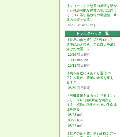
【シリーズ】生態系の循環を活か
した持続可能な農業の実現に向け
て（３）不耕起栽培の可能性 耕
運の長短を知る
nao
( 2014/05/12 )
トラックバック一覧
【世界の食と農】第6回 ロシア～
逆境に絶え抜き、自給自足を成し
遂げた大国。～
10/26
窪田征司
10/13
hasi-hir
10/11
窪田征司
【農を身近に★あぐり通信vol.
７】人糞が、農業の未来を変え
る！？
08/30
窪田征司
『有機農業をまるっと見る！！』
シリーズ4：持続可能な農業と
は？～植物の誕生からその生命原
理を探る
08/28
co2
08/25
tiba-t
08/22
co2
【世界の食と農】第7回 ロシア～