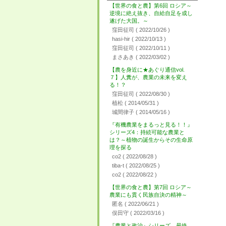
【世界の食と農】第6回 ロシア～
逆境に絶え抜き、自給自足を成し
遂げた大国。～
窪田征司
( 2022/10/26 )
hasi-hir
( 2022/10/13 )
窪田征司
( 2022/10/11 )
まさあき
( 2022/03/02 )
【農を身近に★あぐり通信vol.
７】人糞が、農業の未来を変え
る！？
窪田征司
( 2022/08/30 )
植松
( 2014/05/31 )
城間律子
( 2014/05/16 )
『有機農業をまるっと見る！！』
シリーズ4：持続可能な農業と
は？～植物の誕生からその生命原
理を探る
co2
( 2022/08/28 )
tiba-t
( 2022/08/25 )
co2
( 2022/08/22 )
【世界の食と農】第7回 ロシア～
農業にも貫く民族自決の精神～
匿名
( 2022/06/21 )
俣田守
( 2022/03/16 )
『農業と政治』シリーズ 最終