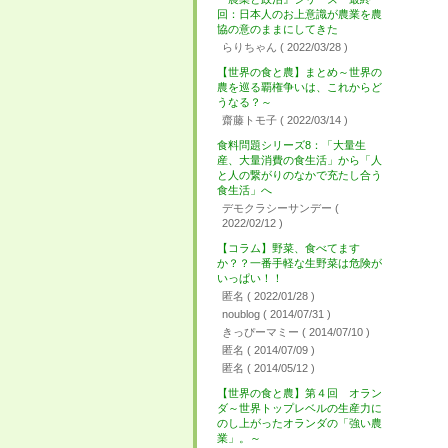
回：日本人のお上意識が農業を農
協の意のままにしてきた
らりちゃん
( 2022/03/28 )
【世界の食と農】まとめ～世界の
農を巡る覇権争いは、これからど
うなる？～
齋藤トモ子
( 2022/03/14 )
食料問題シリーズ8：「大量生
産、大量消費の食生活」から「人
と人の繋がりのなかで充たし合う
食生活」へ
デモクラシーサンデー
(
2022/02/12 )
【コラム】野菜、食べてます
か？？一番手軽な生野菜は危険が
いっぱい！！
匿名
( 2022/01/28 )
noublog
( 2014/07/31 )
きっぴーマミー
( 2014/07/10 )
匿名
( 2014/07/09 )
匿名
( 2014/05/12 )
【世界の食と農】第４回 オラン
ダ～世界トップレベルの生産力に
のし上がったオランダの「強い農
業」。～