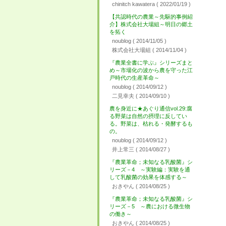
chinitch kawatera
( 2022/01/19 )
【共認時代の農業～先駆的事例紹
介】株式会社大場組～明日の郷土
を拓く
noublog
( 2014/11/05 )
株式会社大場組
( 2014/11/04 )
『農業全書に学ぶ』シリーズまと
め～市場化の波から農を守った江
戸時代の生産革命～
noublog
( 2014/09/12 )
二見幸夫
( 2014/09/10 )
農を身近に★あぐり通信vol.29:腐
る野菜は自然の摂理に反してい
る。野菜は、枯れる・発酵するも
の。
noublog
( 2014/09/12 )
井上常三
( 2014/08/27 )
『農業革命；未知なる乳酸菌』シ
リーズ－4 ～実験編：実験を通
して乳酸菌の効果を体感する～
おきやん
( 2014/08/25 )
『農業革命；未知なる乳酸菌』シ
リーズ－5 ～農における微生物
の働き～
おきやん
( 2014/08/25 )