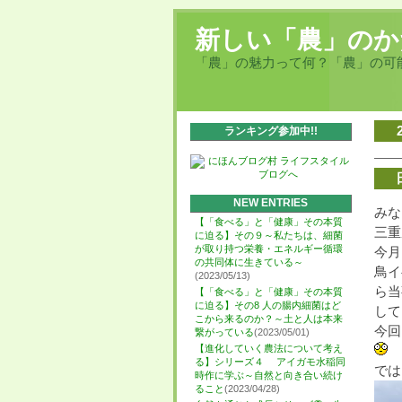
新しい「農」のか
「農」の魅力って何？「農」の可
ランキング参加中!!
NEW ENTRIES
みな
【「食べる」と「健康」その本質
三重
に迫る】その９～私たちは、細菌
が取り持つ栄養・エネルギー循環
今月
の共同体に生きている～
鳥イ
(2023/05/13)
ら当
【「食べる」と「健康」その本質
に迫る】その8 人の腸内細菌はど
して
こから来るのか？～土と人は本来
今回
繋がっている
(2023/05/01)
【進化していく農法について考え
る】シリーズ４ アイガモ水稲同
では
時作に学ぶ～自然と向き合い続け
ること
(2023/04/28)