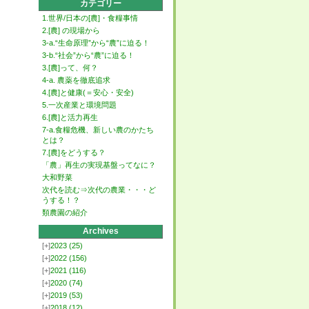
カテゴリー
1.世界/日本の[農]・食糧事情
2.[農] の現場から
3-a.“生命原理”から“農”に迫る！
3-b.“社会”から“農”に迫る！
3.[農]って、何？
4-a. 農薬を徹底追求
4.[農]と健康(＝安心・安全)
5.一次産業と環境問題
6.[農]と活力再生
7-a.食糧危機、新しい農のかたち
とは？
7.[農]をどうする？
「農」再生の実現基盤ってなに？
大和野菜
次代を読む⇒次代の農業・・・ど
うする！？
類農園の紹介
Archives
[+]
2023
(25)
[+]
2022
(156)
[+]
2021
(116)
[+]
2020
(74)
[+]
2019
(53)
[+]
2018
(12)