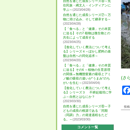
自然を通じた成長シリーズ⑧～先
住民族・縄文人・インディアンに
学ぶ～
(2023/04/28)
自然を通じた成長シリーズ⑦～万
物に溶け込み、そして継承する～
(2023/04/28)
【「食べる」と「健康」その本質
に迫る】その7 植物は微生物との
共生によって成長する
(2023/04/25)
【進化していく農法について考え
る】シリーズ４～ぼかし肥料の基
盤は自然への同化追求～
(2023/04/20)
【「食べる」と「健康」その本質
に迫る】その6 ～植物の生育原理
の関係→無機態窒素の吸収とアミ
(さ
ノ酸の吸収の違いが“うまみ”のち
がいを生む～
(2023/04/04)
【進化していく農法について考え
る】シリーズ３ 不耕起栽培に学
ぶ～自然とはなにか？
(2023/03/30)
自然を通じた成長シリーズ⑥～子
投稿者
どもの成長の根源である「同期
（同調）力」の発達過程をたど
る。～
(2023/03/30)
コメント一覧