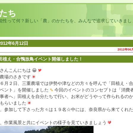
たち
能性って何？新しい「農」のかたちを、みんなで追求していきまし
2012年6月12日
2012年06
田植え・合鴨放鳥イベント開催しました！
さんこんにちは 😀
農場のさきです
６月２日、三重農場では伊勢や津などの方々を呼んで「田植え・
ベント」を開催しました
今回のイベントのコンセプトは「消費
事者へ」田植えを自分たちで行い、お米がどうやって作られるの
もらいました
、参加して下さった方々は１９名☆中には、奈良県から来てくれ
、作業風景と共にイベントの様子を見ていきましょう