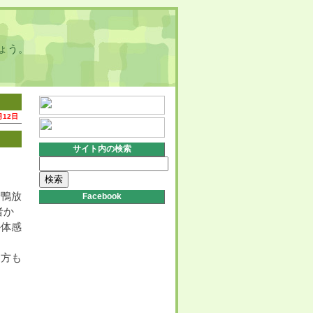
ょう。
月12日
サイト内の検索
検
索:
合鴨放
Facebook
者か
か体感
た方も