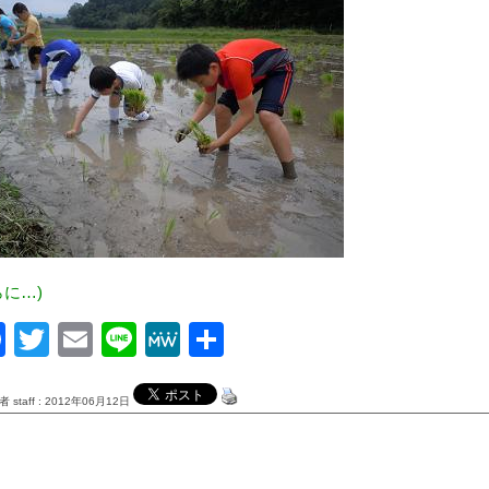
らに…)
Facebook
Twitter
Email
Line
MeWe
共
有
 staff : 2012年06月12日