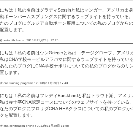
にちは！私の名前はグラディSessinと私はマンガー、アメリカ出
動ポーンパームスプリングスに関するウェブサイトを持っている
たのブログにグルジア自動ポーン雇用についての私のブログから
配置します。
 auto title loans : 2013年11月28日 12:20
にちは！私の名前はウンGriegerと私はコテージグローブ、アメリ
私はCNA学校モービルアラバマに関するウェブサイトを持ってい
あなたのブログにCNA学校ナポリについての私のブログからのリ
置します。
 cna training programs : 2013年11月29日 17:43
にちは！私の名前はフレディBurckhardと私はトラウト湖、アメリ
私は赤十字CNA認定コースについてのウェブサイトを持っている
なたのブログにフロリダCNA HHAクラスについての私のブログか
クを配置します。
 cna certification online : 2013年11月30日 11:58