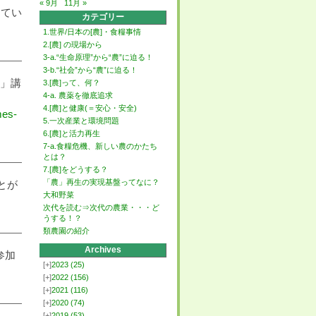
« 9月
11月 »
ってい
カテゴリー
1.世界/日本の[農]・食糧事情
2.[農] の現場から
3-a.“生命原理”から“農”に迫る！
3-b.“社会”から“農”に迫る！
り」講
3.[農]って、何？
4-a. 農薬を徹底追求
4.[農]と健康(＝安心・安全)
mes-
5.一次産業と環境問題
6.[農]と活力再生
7-a.食糧危機、新しい農のかたち
とは？
7.[農]をどうする？
「農」再生の実現基盤ってなに？
とが
大和野菜
次代を読む⇒次代の農業・・・ど
うする！？
類農園の紹介
Archives
参加
[+]
2023
(25)
[+]
2022
(156)
[+]
2021
(116)
[+]
2020
(74)
[+]
2019
(53)