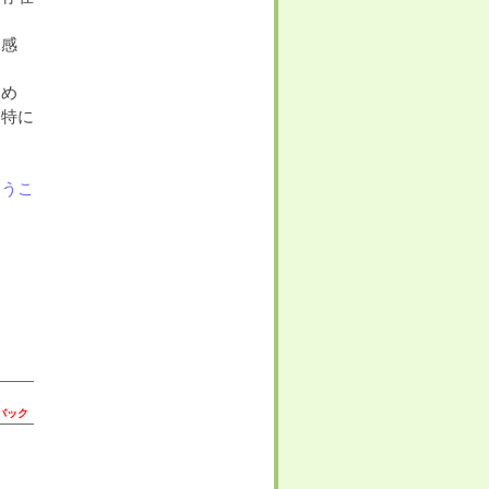
を感
ため
、特に
いうこ
バック