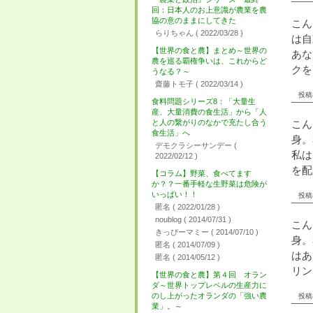
回：日本人のお上意識が農業を農
協の意のままにしてきた
こん
らりちゃん
( 2022/03/28 )
は自
【世界の食と農】まとめ～世界の
あな
農を巡る覇権争いは、これからど
クを
うなる？～
齋藤トモ子
( 2022/03/14 )
投稿者
食料問題シリーズ8：「大量生
産、大量消費の食生活」から「人
と人の繋がりのなかで充たし合う
こん
食生活」へ
身。
デモクラシーサンデー
(
私は
2022/02/12 )
を配
【コラム】野菜、食べてます
か？？一番手軽な生野菜は危険が
いっぱい！！
投稿者
匿名
( 2022/01/28 )
noublog
( 2014/07/31 )
こん
きっぴーマミー
( 2014/07/10 )
身。
匿名
( 2014/07/09 )
はあ
匿名
( 2014/05/12 )
リン
【世界の食と農】第４回 オラン
ダ～世界トップレベルの生産力に
のし上がったオランダの「強い農
投稿者
業」。～