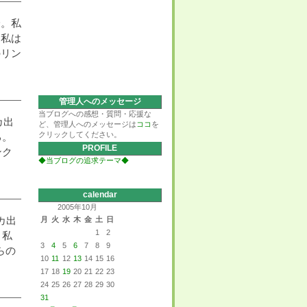
身。私
。私は
のリン
管理人へのメッセージ
当ブログへの感想・質問・応援な
カ出
ど、管理人へのメッセージは
ココ
を
クリックしてください。
る。
PROFILE
ンク
◆当ブログの追求テーマ◆
calendar
2005年10月
カ出
月
火
水
木
金
土
日
1
2
。私
3
4
5
6
7
8
9
らの
10
11
12
13
14
15
16
17
18
19
20
21
22
23
24
25
26
27
28
29
30
31