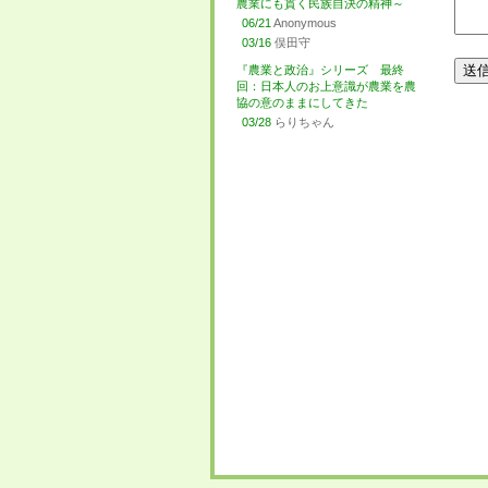
農業にも貫く民族自決の精神～
06/21
Anonymous
03/16
俣田守
『農業と政治』シリーズ 最終
回：日本人のお上意識が農業を農
協の意のままにしてきた
03/28
らりちゃん