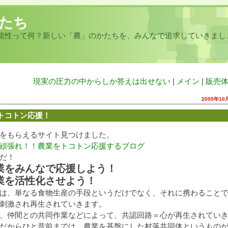
たち
能性って何？新しい「農」のかたちを、みんなで追求していきまし
現実の圧力の中からしか答えは出せない
|
メイン
|
販売
2005年10
トコトン応援！
をもらえるサイト見つけました。
頑張れ！！農業をトコトン応援するブログ
だ！
業をみんなで応援しよう！
業を活性化させよう！
は、単なる食物生産の手段というだけでなく、それに携わること
刺激され再生されていきます。
、仲間との共同作業などによって、共認回路＝心が再生されてい
だからひと昔前までは、農業を基盤にした村落共同体というもの