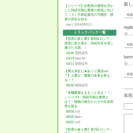
新し
【シリーズ】生態系の循環を活か
した持続可能な農業の実現に向け
て（３）不耕起栽培の可能性 耕
投稿者
運の長短を知る
nao
( 2014/05/12 )
rep
トラックバック一覧
り」
【世界の食と農】第6回 ロシア～
逆境に絶え抜き、自給自足を成し
投稿者
遂げた大国。～
10/26
窪田征司
her
10/13
hasi-hir
り」
10/11
窪田征司
【農を身近に★あぐり通信vol.
投稿者
７】人糞が、農業の未来を変え
る！？
08/30
窪田征司
『有機農業をまるっと見る！！』
名前
シリーズ4：持続可能な農業と
は？～植物の誕生からその生命原
理を探る
08/28
co2
08/25
tiba-t
08/22
co2
【世界の食と農】第7回 ロシア～