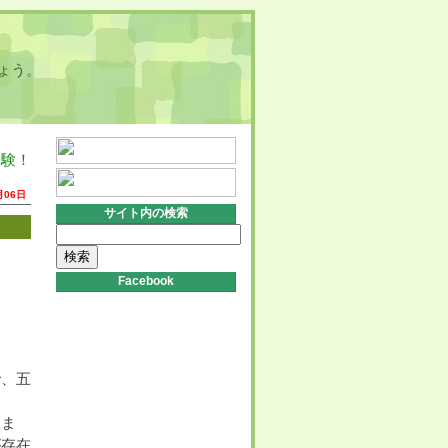
ょう。
体験！
月06日
サイト内の検索
検
索:
Facebook
で、五
きま
が存在