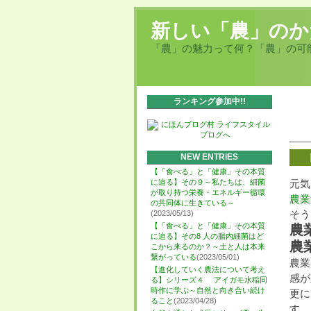
新しい「農」のか
「農」の魅力って何？「農」の可
ランキング参加中!!
NEW ENTRIES
【「食べる」と「健康」その本質
に迫る】その９～私たちは、細菌
元気
が取り持つ栄養・エネルギー循環
農業
の共同体に生きている～
そう
(2023/05/13)
【「食べる」と「健康」その本質
農
に迫る】その8 人の腸内細菌はど
農
こから来るのか？～土と人は本来
繋がっている
(2023/05/01)
農業
【進化していく農法について考え
感が
る】シリーズ４ アイガモ水稲同
時作に学ぶ～自然と向き合い続け
更に
ること
(2023/04/28)
す。