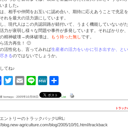
いました｡
は、相手や仲間をお互いに認め合い、期待に応えあうことで充足
それを最大の活力源にしています。
し、現代人はこの共認回路が錆付いて、うまく機能していないが
活力が衰弱し様々な問題や事件が多発しています。そればかりか
の精神破壊→肉体破壊は、
もう待った無し
です。
ら活力再生！ 🙂
の活性化も、言ってみれば
生産者の活力をいかに引き出すか、と
尽きる
のではないでしょうか。
してね♪
Facebook
Twitter
Email
Line
MeWe
共
有
 komayu : 2005年10月06日
List
トラック
エントリーのトラックバックURL:
://blog.new-agriculture.com/blog/2005/10/91.html/trackback