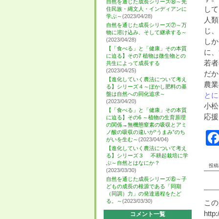
自然を通じた成長シリーズ⑧～先
して
住民族・縄文人・インディアンに
学ぶ～
(2023/04/28)
人類
自然を通じた成長シリーズ⑦～万
じ、
物に溶け込み、そして継承する～
(2023/04/28)
しか
【「食べる」と「健康」その本質
に、
に迫る】その7 植物は微生物との
若者
共生によって成長する
(2023/04/25)
だか
【進化していく農法について考え
農業
る】シリーズ４～ぼかし肥料の基
盤は自然への同化追求～
とに
(2023/04/20)
小松
【「食べる」と「健康」その本質
応援
に迫る】その6 ～植物の生育原理
の関係→無機態窒素の吸収とアミ
ノ酸の吸収の違いが“うまみ”のち
がいを生む～
(2023/04/04)
【進化していく農法について考え
る】シリーズ３ 不耕起栽培に学
ぶ～自然とはなにか？
投稿者
(2023/03/30)
自然を通じた成長シリーズ⑥～子
どもの成長の根源である「同期
（同調）力」の発達過程をたど
る。～
(2023/03/30)
この
http
コメント一覧