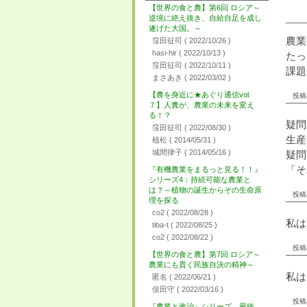
【世界の食と農】第6回 ロシア～
逆境に絶え抜き、自給自足を成し
遂げた大国。～
農業
窪田征司
( 2022/10/26 )
hasi-hir
( 2022/10/13 )
たっ
窪田征司
( 2022/10/11 )
課題
まさあき
( 2022/03/02 )
【農を身近に★あぐり通信vol.
投稿者
７】人糞が、農業の未来を変え
る！？
疑問
窪田征司
( 2022/08/30 )
生産
植松
( 2014/05/31 )
城間律子
( 2014/05/16 )
疑問
「そ
『有機農業をまるっと見る！！』
シリーズ4：持続可能な農業と
は？～植物の誕生からその生命原
投稿者
理を探る
co2
( 2022/08/28 )
私は
tiba-t
( 2022/08/25 )
co2
( 2022/08/22 )
投稿者 
【世界の食と農】第7回 ロシア～
農業にも貫く民族自決の精神～
私は
匿名
( 2022/06/21 )
俣田守
( 2022/03/16 )
投稿者
『農業と政治』シリーズ 最終