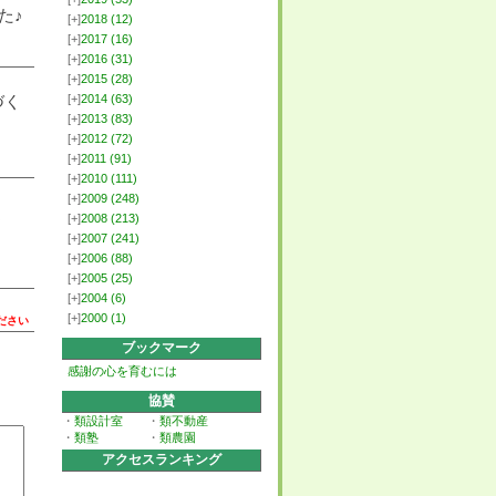
た♪
[+]
2018
(12)
[+]
2017
(16)
[+]
2016
(31)
[+]
2015
(28)
づく
[+]
2014
(63)
[+]
2013
(83)
[+]
2012
(72)
[+]
2011
(91)
[+]
2010
(111)
[+]
2009
(248)
く
[+]
2008
(213)
[+]
2007
(241)
[+]
2006
(88)
[+]
2005
(25)
[+]
2004
(6)
[+]
2000
(1)
ださい
ブックマーク
感謝の心を育むには
協賛
・
類設計室
・
類不動産
・
類塾
・
類農園
アクセスランキング