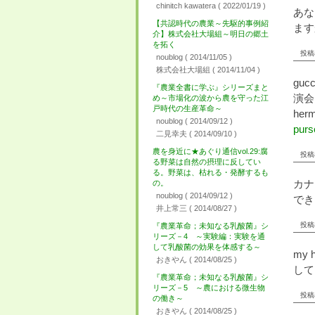
chinitch kawatera
( 2022/01/19 )
あな
【共認時代の農業～先駆的事例紹
ます
介】株式会社大場組～明日の郷土
を拓く
投稿者
noublog
( 2014/11/05 )
株式会社大場組
( 2014/11/04 )
guc
『農業全書に学ぶ』シリーズまと
演会
め～市場化の波から農を守った江
戸時代の生産革命～
herm
noublog
( 2014/09/12 )
purs
二見幸夫
( 2014/09/10 )
農を身近に★あぐり通信vol.29:腐
投稿者
る野菜は自然の摂理に反してい
る。野菜は、枯れる・発酵するも
カナ
の。
noublog
( 2014/09/12 )
でき
井上常三
( 2014/08/27 )
投稿者
『農業革命；未知なる乳酸菌』シ
リーズ－4 ～実験編：実験を通
して乳酸菌の効果を体感する～
my
おきやん
( 2014/08/25 )
して
『農業革命；未知なる乳酸菌』シ
リーズ－5 ～農における微生物
投稿者
の働き～
おきやん
( 2014/08/25 )